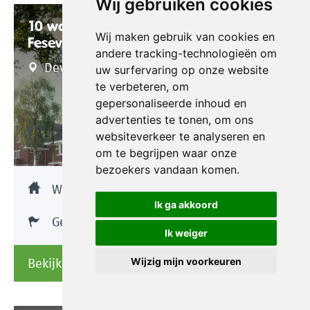
Wij gebruiken cookies
10 woningen
Wij maken gebruik van cookies en
Fesevurstraat/Tesschemacherstraat
andere tracking-technologieën om
Deventer
uw surfervaring op onze website
te verbeteren, om
gepersonaliseerde inhoud en
advertenties te tonen, om ons
websiteverkeer te analyseren en
om te begrijpen waar onze
bezoekers vandaan komen.
Woningbouw
Ik ga akkoord
Gerealiseerd
Ik weiger
Bekijk project
Wijzig mijn voorkeuren