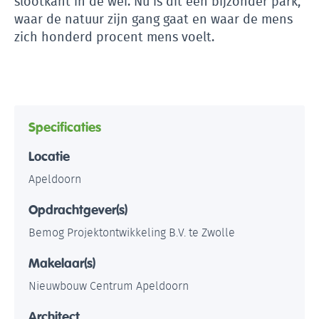
slootkant in de wei. Nu is dit een bijzonder park,
waar de natuur zijn gang gaat en waar de mens
zich honderd procent mens voelt.
Specificaties
Locatie
Apeldoorn
Opdrachtgever(s)
Bemog Projektontwikkeling B.V. te Zwolle
Makelaar(s)
Nieuwbouw Centrum Apeldoorn
Architect