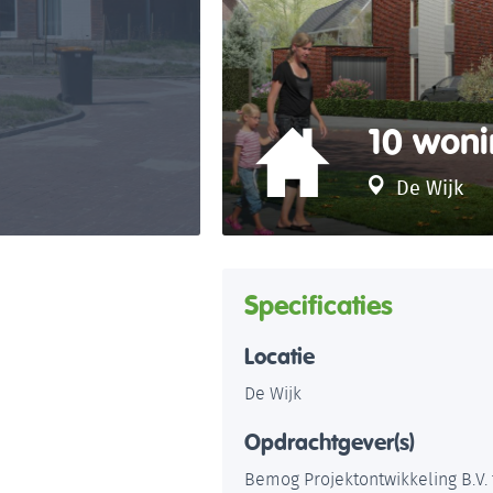
10 won
De Wijk
Specificaties
Locatie
De Wijk
Opdrachtgever(s)
Bemog Projektontwikkeling B.V. 