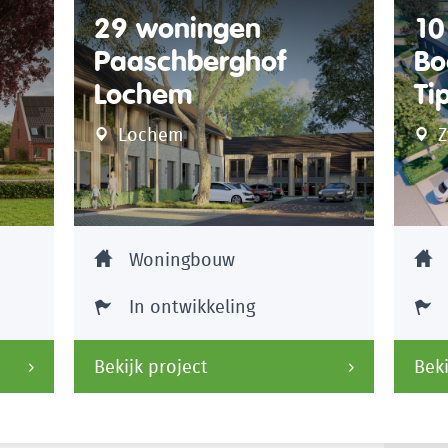
29 woningen
10
Paaschberghof
Bo
Lochem
Ti
Lochem
Z
Woningbouw
In ontwikkeling
Bekijk project
Beki