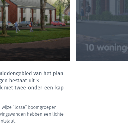
10 woning
middengebied van het plan
en bestaat uit 3
ok met twee-onder-een-kap-
ke wijze “losse” boomgroepen
uwingswanden hebben een lichte
ntstaat.