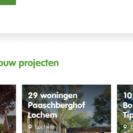
ouw projecten
29 woningen
10
Paaschberghof
Bo
Lochem
Ti
Lochem
Z