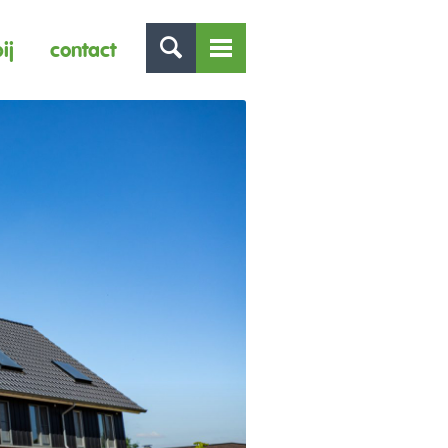
ij
contact