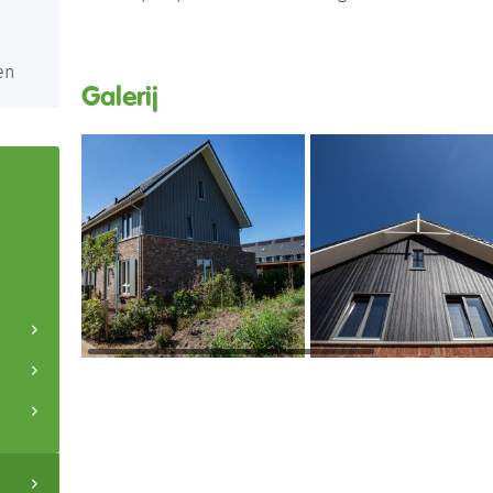
en
Galerij