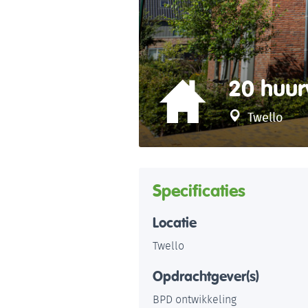
20 huur
Twello
Specificaties
Locatie
Twello
Opdrachtgever(s)
BPD ontwikkeling