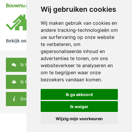
Bouwnu.nl
Wij gebruiken cookies
Wij maken gebruik van cookies en
andere tracking-technologieën om
uw surfervaring op onze website
Bekijk onze reviews
te verbeteren, om
gepersonaliseerde inhoud en
advertenties te tonen, om ons
Ik heb een vraag
websiteverkeer te analyseren en
om te begrijpen waar onze
bezoekers vandaan komen.
Ik heb een serviceverzoek
Ik ga akkoord
Downloads
Ik weiger
Wijzig mijn voorkeuren
© 2026 Nikkels
|
Privacy disclaimer