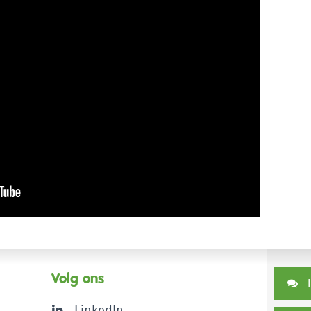
Volg ons
I
LinkedIn