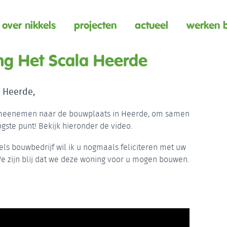
over nikkels
projecten
actueel
werken b
ing Het Scala Heerde
n Heerde,
l meenemen naar de bouwplaats in Heerde, om samen
ogste punt! Bekijk hieronder de video.
ls bouwbedrijf wil ik u nogmaals feliciteren met uw
e zijn blij dat we deze woning voor u mogen bouwen.