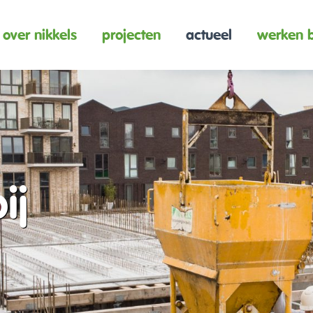
over nikkels
projecten
actueel
werken b
ij