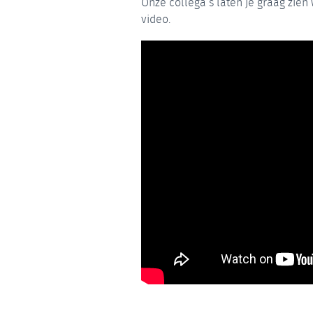
Onze collega’s laten je graag zien
video.