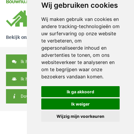
Bouwnu.nl
Wij gebruiken cookies
Wij maken gebruik van cookies en
andere tracking-technologieën om
uw surfervaring op onze website
Bekijk onze reviews
te verbeteren, om
gepersonaliseerde inhoud en
advertenties te tonen, om ons
Ik heb een vraag
websiteverkeer te analyseren en
om te begrijpen waar onze
bezoekers vandaan komen.
Ik heb een serviceverzoek
Ik ga akkoord
Downloads
Ik weiger
Wijzig mijn voorkeuren
© 2026 Nikkels
|
Privacy disclaimer