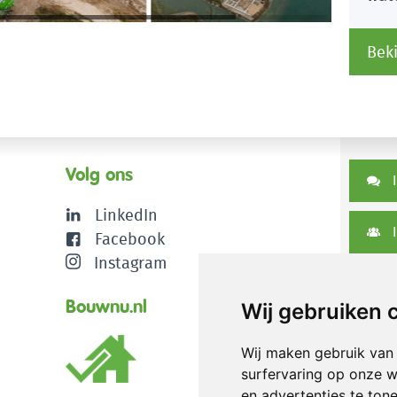
gep
Beki
Volg ons
I
LinkedIn
I
Facebook
Instagram
D
Bouwnu.nl
Wij gebruiken 
Wij maken gebruik van
surfervaring op onze w
en advertenties te ton