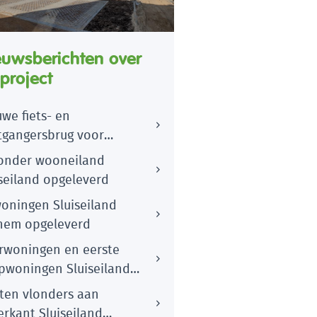
euwsberichten over
 project
we fiets- en
tgangersbrug voor
neiland Sluiseiland in
zonder wooneiland
hem
iseiland opgeleverd
woningen Sluiseiland
hem opgeleverd
rwoningen en eerste
pwoningen Sluiseiland
hem opgeleverd
ten vlonders aan
erkant Sluiseiland