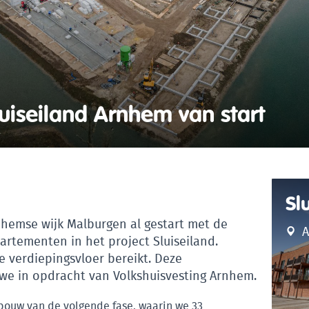
uiseiland Arnhem van start
Sl
nhemse wijk Malburgen al gestart met de
A
partementen in het project Sluiseiland.
e verdiepingsvloer bereikt. Deze
 in opdracht van Volkshuisvesting Arnhem.
 bouw van de volgende fase, waarin we 33