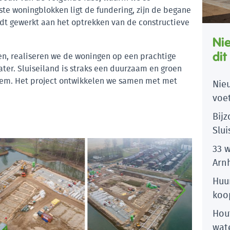
te woningblokken ligt de fundering, zijn de begane
t gewerkt aan het optrekken van de constructieve
Ni
dit
den, realiseren we de woningen op een prachtige
ater. Sluiseiland is straks een duurzaam en groen
em. Het project ontwikkelen we samen met met
Nieu
voe
woo
Bij
Arn
Slu
33 
Arn
Huu
koo
Arn
Hou
wat