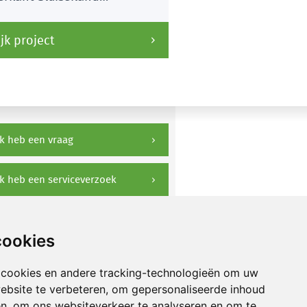
laatst
jk project
k heb een vraag
k heb een serviceverzoek
ownloads
cookies
 cookies en andere tracking-technologieën om uw
ebsite te verbeteren, om gepersonaliseerde inhoud
en, om ons websiteverkeer te analyseren en om te