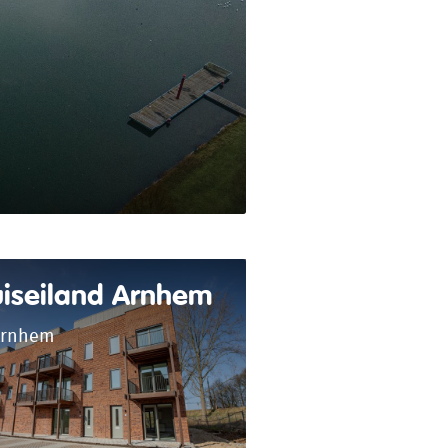
uiseiland Arnhem
rnhem