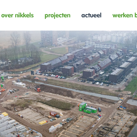
over nikkels
projecten
actueel
werken b