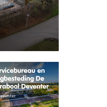
rvicebureau en
gbesteding De
rabool Deventer
eventer