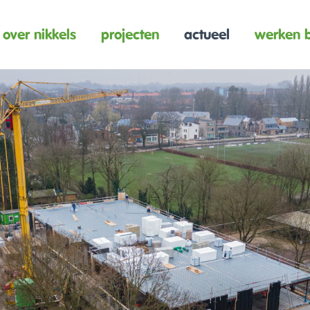
over nikkels
projecten
actueel
werken b