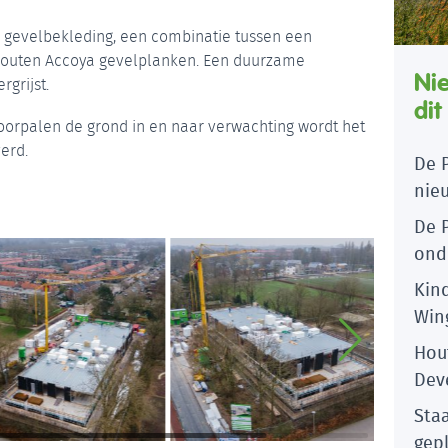
 gevelbekleding, een combinatie tussen een
houten Accoya gevelplanken. Een duurzame
Ni
rgrijst.
dit
orpalen de grond in en naar verwachting wordt het
erd.
De 
nie
De 
ond
Kin
Win
bou
Hou
Dev
Staa
gep