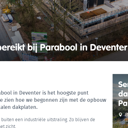
ereikt bij Parabool in Deventer
Se
da
bool in Deventer is het hoogste punt
i te zien hoe we begonnen zijn met de opbouw
Pa
talen dakplaten.
D
buiten een industriële uitstraling. Zo blijven de
et zicht.