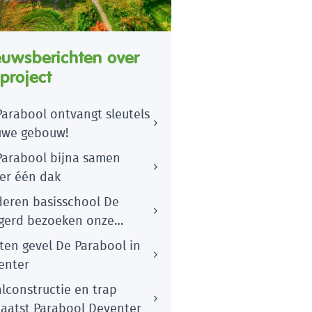
euwsberichten over
 project
Parabool ontvangt sleutels
uwe gebouw!
Parabool bijna samen
er één dak
deren basisschool De
gerd bezoeken onze
wplaats
ten gevel De Parabool in
enter
lconstructie en trap
laatst Parabool Deventer