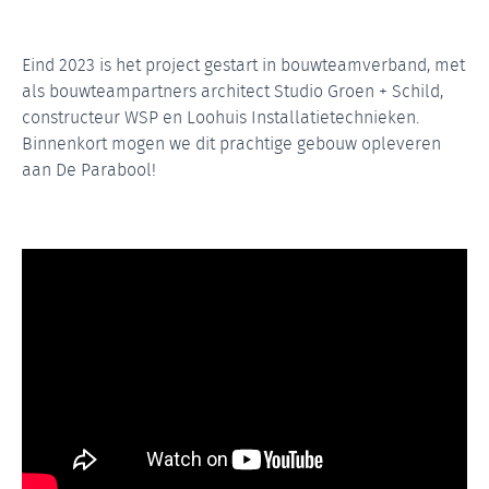
Eind 2023 is het project gestart in bouwteamverband, met
als bouwteampartners architect Studio Groen + Schild,
constructeur WSP en Loohuis Installatietechnieken.
Binnenkort mogen we dit prachtige gebouw opleveren
aan De Parabool!