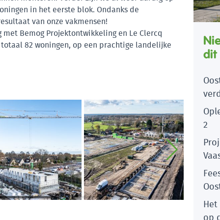
ningen in het eerste blok. Ondanks de
esultaat van onze vakmensen!
g met Bemog Projektontwikkeling en Le Clercq
Ni
 totaal 82 woningen, op een prachtige landelijke
dit
Oost
ver
Opl
2
Pro
Vaas
Fee
Oost
Het
op 