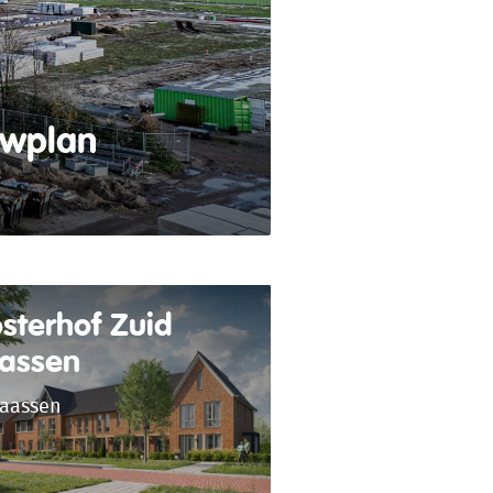
uwplan
sterhof Zuid
assen
aassen