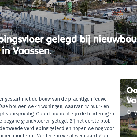
pingsvloer gelegd bij nieuwbo
 in Vaassen.
Oo
Va
er gestart met de bouw van de prachtige nieuwe
e fase bouwen we 41 woningen, waarvan 17 huur- en
V
pt voorspoedig. Op dit moment zijn de funderingen
de begane grondvloeren gelegd. Bij het eerste blok
 de tweede verdieping gelegd en hopen we nog voor
unnen monteren. Verder zijn we al weer aardig op